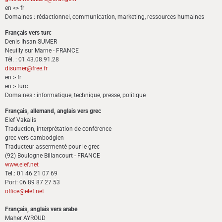
en <> fr
Domaines : rédactionnel, communication, marketing, ressources humaines
Français vers turc
Denis Ihsan SUMER
Neuilly sur Marne - FRANCE
Tél. : 01.43.08.91.28
disumer@free.fr
en > fr
en > turc
Domaines : informatique, technique, presse, politique
Français, allemand, anglais vers grec
Elef Vakalis
Traduction, interprétation de conférence
grec vers cambodgien
Traducteur assermenté pour le grec
(92) Boulogne Billancourt - FRANCE
www.elef.net
Tel.: 01 46 21 07 69
Port: 06 89 87 27 53
office@elef.net
Français, anglais vers arabe
Maher AYROUD