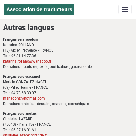
Association de traducteurs
Autres langues
Français vers suédois
Katarina ROLLAND
(13) Aix en Provence - FRANCE
Tél. : 06.81.14.77.36
katarina.rolland@wanadoo.fr
Domaines : tourisme, textile, puériculture, gastronomie
Français vers espagnol
Mariela GONZALEZ NAGEL
(69) Villeurbanne - FRANCE
Tél. : 04.78.68.30.07
mariegonz@hotmail.com
Domaines : médical, dentaire, tourisme, cosmétiques
Français vers anglais
Ghislaine LAZARE
(75013) - Paris 13è - FRANCE
Tél. : 06.37.16.01.61
ghislaine.lazare@orange.fr