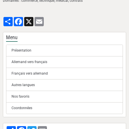
Domaines : commerce, technique, médical, contrats
Partager
Facebook
X
Email
Menu
Présentation
Allemand vers français
Français vers allemand
Autres langues
Nos favoris
Coordonnées
Partager
Facebook
Twitter
Email